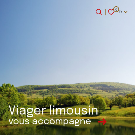
Langue
0
fr
Langue
0
Accueil
fr
Viager limousin
vous accompagne