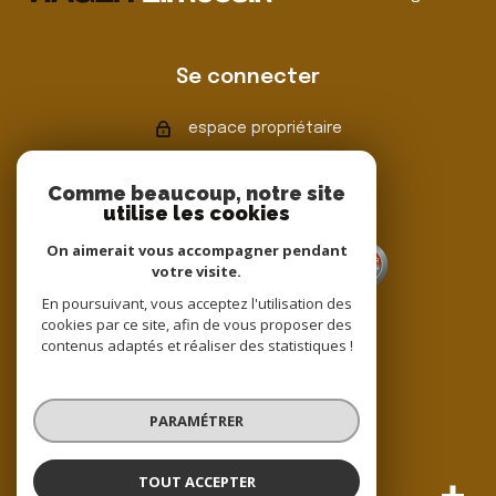
Se connecter
espace propriétaire
Comme beaucoup, notre site
utilise les cookies
Adhérents
On aimerait vous accompagner pendant
votre visite.
En poursuivant, vous acceptez l'utilisation des
cookies par ce site, afin de vous proposer des
contenus adaptés et réaliser des statistiques !
© 2022
Tous droits réservés
PARAMÉTRER
Traduction powered by Google
Nos honoraires
Plan du site
TOUT ACCEPTER