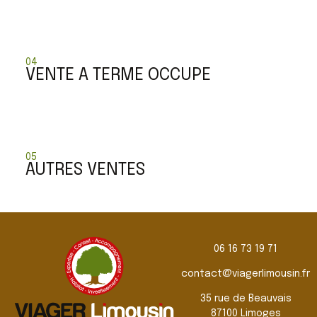
04
VENTE A TERME OCCUPE
05
AUTRES VENTES
06 16 73 19 71
contact@viagerlimousin.fr
35 rue de Beauvais
87100
limoges