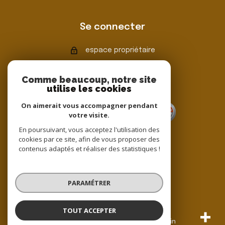
Se connecter
espace propriétaire
Comme beaucoup, notre site
utilise les cookies
Adhérents
On aimerait vous accompagner pendant
votre visite.
En poursuivant, vous acceptez l'utilisation des
cookies par ce site, afin de vous proposer des
contenus adaptés et réaliser des statistiques !
© 2022
Tous droits réservés
PARAMÉTRER
Traduction powered by Google
Nos honoraires
Plan du site
TOUT ACCEPTER
Mentions légales
Partenaires
Admin