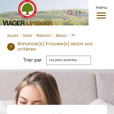
menu
Langue
Langue
fr
0
Accueil
fr
Accueil
Vente
Malemort
Maison
T4
Annonce(s) trouvée(s) selon vos
0
critères
Trier par
Les plus récentes