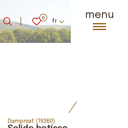
menu
Langue
0
fr
Dampniat (19360)