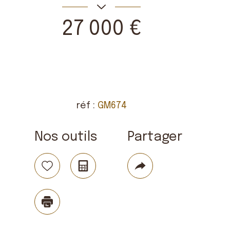
27 000 €
réf :
GM674
Nos outils
Partager
Code postal
19360
Sélectionner
Calculatrice
Plus
02
de
surface terrain
Plus d'infos
partage
1 500 m²
Imprimer
Nombre de piè
4