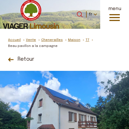
menu
Langue
Langue
fr
0
Accueil
fr
Accueil
Vente
Chenerailles
Maison
T7
Beau pavillon a la campagne
Retour