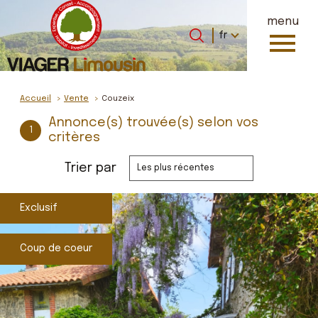
menu
Langue
Langue
fr
0
Accueil
fr
Accueil
Vente
Couzeix
Annonce(s) trouvée(s) selon vos
1
critères
Trier par
Les plus récentes
Exclusif
Coup de coeur